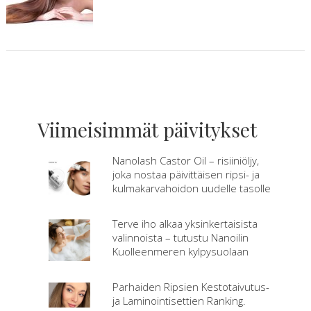
Viimeisimmät päivitykset
Nanolash Castor Oil – risiiniöljy,
joka nostaa päivittäisen ripsi- ja
kulmakarvahoidon uudelle tasolle
Terve iho alkaa yksinkertaisista
valinnoista – tutustu Nanoilin
Kuolleenmeren kylpysuolaan
Parhaiden Ripsien Kestotaivutus-
ja Laminointisettien Ranking.