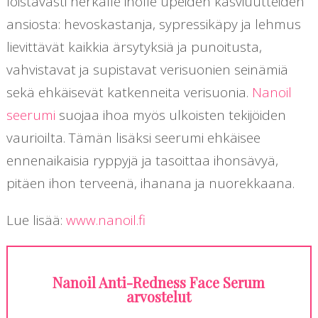
loistavasti herkälle iholle upeiden kasviuutteiden
ansiosta: hevoskastanja, sypressikäpy ja lehmus
lievittävät kaikkia ärsytyksiä ja punoitusta,
vahvistavat ja supistavat verisuonien seinämiä
sekä ehkäisevät katkenneita verisuonia.
Nanoil
seerumi
suojaa ihoa myös ulkoisten tekijöiden
vaurioilta. Tämän lisäksi seerumi ehkäisee
ennenaikaisia ryppyjä ja tasoittaa ihonsävyä,
pitäen ihon terveenä, ihanana ja nuorekkaana.
Lue lisää:
www.nanoil.fi
Nanoil Anti-Redness Face Serum
arvostelut