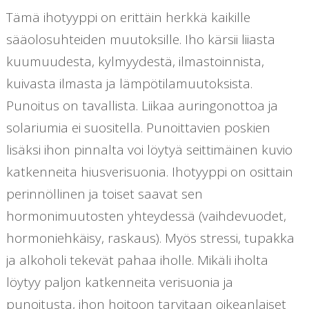
Tämä ihotyyppi on erittäin herkkä kaikille
sääolosuhteiden muutoksille. Iho kärsii liiasta
kuumuudesta, kylmyydestä, ilmastoinnista,
kuivasta ilmasta ja lämpötilamuutoksista.
Punoitus on tavallista. Liikaa auringonottoa ja
solariumia ei suositella. Punoittavien poskien
lisäksi ihon pinnalta voi löytyä seittimäinen kuvio
katkenneita hiusverisuonia. Ihotyyppi on osittain
perinnöllinen ja toiset saavat sen
hormonimuutosten yhteydessä (vaihdevuodet,
hormoniehkäisy, raskaus). Myös stressi, tupakka
ja alkoholi tekevät pahaa iholle. Mikäli iholta
löytyy paljon katkenneita verisuonia ja
punoitusta, ihon hoitoon tarvitaan oikeanlaiset