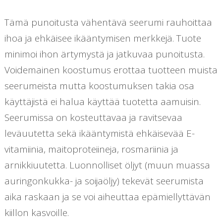
Tämä punoitusta vähentävä seerumi rauhoittaa
ihoa ja ehkäisee ikääntymisen merkkejä. Tuote
minimoi ihon ärtymystä ja jatkuvaa punoitusta.
Voidemainen koostumus erottaa tuotteen muista
seerumeista mutta koostumuksen takia osa
käyttäjistä ei halua käyttää tuotetta aamuisin.
Seerumissa on kosteuttavaa ja ravitsevaa
leväuutetta sekä ikääntymistä ehkäisevää E-
vitamiinia, maitoproteiineja, rosmariinia ja
arnikkiuutetta. Luonnolliset öljyt (muun muassa
auringonkukka- ja soijaöljy) tekevät seerumista
aika raskaan ja se voi aiheuttaa epämiellyttävän
kiillon kasvoille.